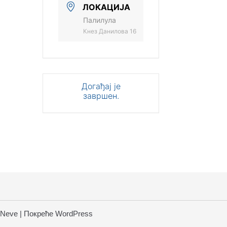
ЛОКАЦИЈА
Палилула
Кнез Данилова 16
Догађај је
завршен.
Neve
| Покреће
WordPress