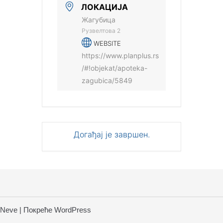
ЛОКАЦИЈА
Жагубица
Рузвелтова 2
WEBSITE
https://www.planplus.rs
/#!objekat/apoteka-
zagubica/5849
Догађај је завршен.
Neve
| Покреће
WordPress