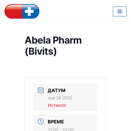
Скочи
на
садржај
Abela Pharm
(Bivits)
ДАТУМ
нов 28 2022
Истекло!
ВРЕМЕ
11:00 - 15:00