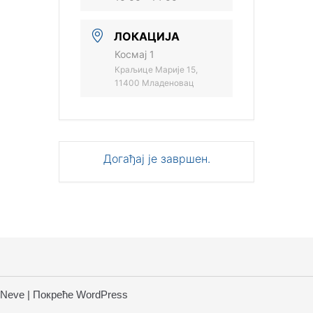
ЛОКАЦИЈА
Космај 1
Краљице Марије 15,
11400 Младеновац
Догађај је завршен.
Neve
| Покреће
WordPress