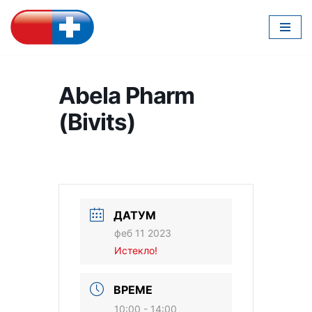
Скочи
на
садржај
Abela Pharm
(Bivits)
ДАТУМ
феб 11 2023
Истекло!
ВРЕМЕ
10:00 - 14:00