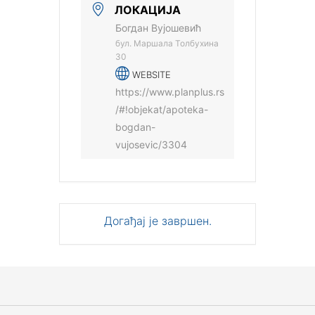
ЛОКАЦИЈА
Богдан Вујошевић
бул. Маршала Толбухина
30
WEBSITE
https://www.planplus.rs
/#!objekat/apoteka-
bogdan-
vujosevic/3304
Догађај је завршен.