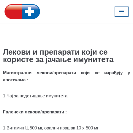
Скочи
на
садржај
Лекови и препарати који се
користе за јачање имунитета
Магистрални лекови/препарати који се израђују у
апотекама :
1.Чај за подстицање имунитета
Галенски лекови/препарати :
1.Витамин Ц 500 мг, орални прашак 10 x 500 мг