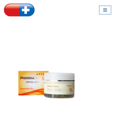
Скочи
на
садржај