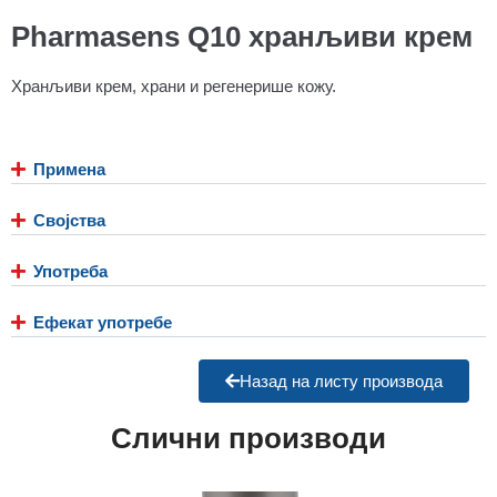
Pharmasens Q10 хранљиви крем
Хранљиви крем, храни и регенерише кожу.
Примена
Својства
Употреба
Ефекат употребе
Назад на листу производа
Слични производи