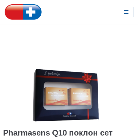
Скочи
на
садржај
Pharmasens Q10 поклон сет