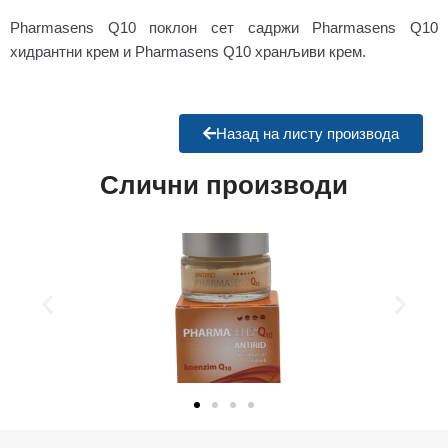
Pharmasens Q10 поклон сет садржи Pharmasens Q10
хидрантни крем и Pharmasens Q10 хранљиви крем.
Назад на листу производа
Слични производи