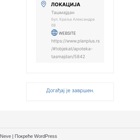
ЛОКАЦИЈА
Ташмајдан
бул. Краља Александра
68
WEBSITE
https://www.planplus.rs
/#!objekat/apoteka-
tasmajdan/5842
Догађај је завршен.
Neve
| Покреће
WordPress