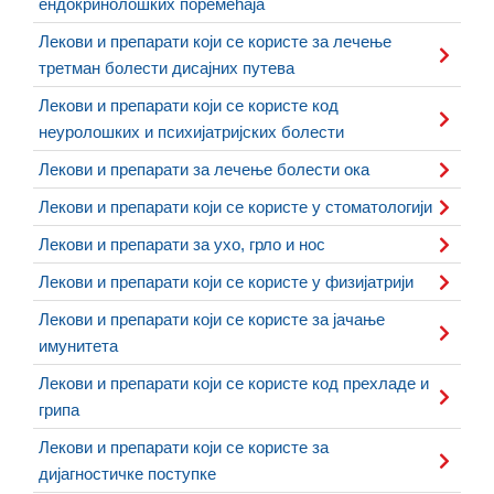
ендокринолошких поремећаја
Лекови и препарати који се користе за лечење
третман болести дисајних путева
Лекови и препарати који се користе код
неуролошких и психијатријских болести
Лекови и препарати за лечење болести ока
Лекови и препарати који се користе у стоматологији
Лекови и препарати за ухо, грло и нос
Лекови и препарати који се користе у физијатрији
Лекови и препарати који се користе за јачање
имунитета
Лекови и препарати који се користе код прехладе и
грипа
Лекови и препарати који се користе за
дијагностичке поступке