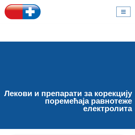
Скочи
на
садржај
Лекови и препарати за корекцију
поремећаја равнотеже
електролита