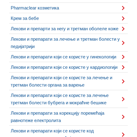
Pharmaclear козметика
Крем за бебе
Лекови и препарти за негу и третман оболеле коже
Лекови и препарати за лечење и третман болести у
педијатрији
Лекови и препарати који се користе у гинекологији
Лекови и препарати који се користе у кардиологији
Лекови и препарати који се користе за лечење и
третман болести органа за варење
Лекови и препарати који се користе за лечење
третман болести бубрега и мокраћне бешике
Лекови и препарати за корекцију поремећаја
равнотеже електролита
Лекови и препарати који се користе код